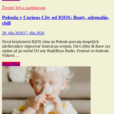
Životný štýl a zaujímavosti
Pohoda v Curious City od IQOS: Beaty, adrenalín,
chill
20. júla 2026
17. júla 2026
Nová bezdymová IQOS zóna na Pohode pozvala dospelých
návštevníkov objavovať festival po svojom. Od Coffee & Rave cez
zipline až po nočné DJ sety RudeBoys Radio. Festival vo festivale.
Voňavá …
Read More