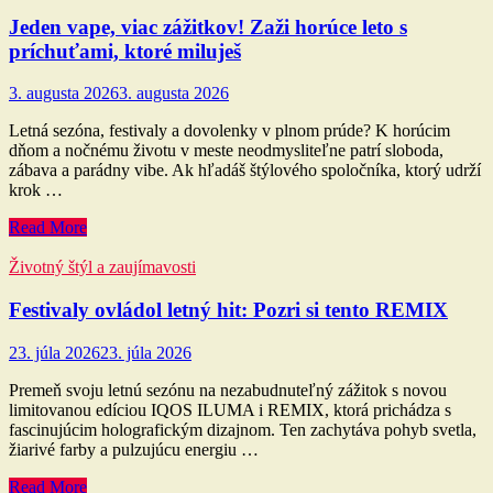
Jeden vape, viac zážitkov! Zaži horúce leto s
príchuťami, ktoré miluješ
3. augusta 2026
3. augusta 2026
Letná sezóna, festivaly a dovolenky v plnom prúde? K horúcim
dňom a nočnému životu v meste neodmysliteľne patrí sloboda,
zábava a parádny vibe. Ak hľadáš štýlového spoločníka, ktorý udrží
krok …
Read More
Životný štýl a zaujímavosti
Festivaly ovládol letný hit: Pozri si tento REMIX
23. júla 2026
23. júla 2026
Premeň svoju letnú sezónu na nezabudnuteľný zážitok s novou
limitovanou edíciou IQOS ILUMA i REMIX, ktorá prichádza s
fascinujúcim holografickým dizajnom. Ten zachytáva pohyb svetla,
žiarivé farby a pulzujúcu energiu …
Read More