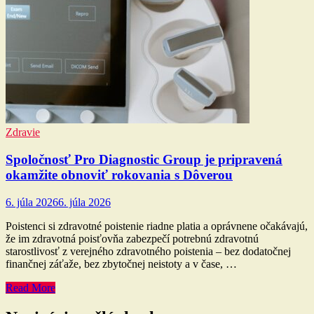
Zdravie
Spoločnosť Pro Diagnostic Group je pripravená
okamžite obnoviť rokovania s Dôverou
6. júla 2026
6. júla 2026
Poistenci si zdravotné poistenie riadne platia a oprávnene očakávajú,
že im zdravotná poisťovňa zabezpečí potrebnú zdravotnú
starostlivosť z verejného zdravotného poistenia – bez dodatočnej
finančnej záťaže, bez zbytočnej neistoty a v čase, …
Read More