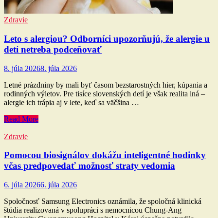
Zdravie
Leto s alergiou? Odborníci upozorňujú, že alergie u
detí netreba podceňovať
8. júla 2026
8. júla 2026
Letné prázdniny by mali byť časom bezstarostných hier, kúpania a
rodinných výletov. Pre tisíce slovenských detí je však realita iná –
alergie ich trápia aj v lete, keď sa väčšina …
Read More
Zdravie
Pomocou biosignálov dokážu inteligentné hodinky
včas predpovedať možnosť straty vedomia
6. júla 2026
6. júla 2026
Spoločnosť Samsung Electronics oznámila, že spoločná klinická
štúdia realizovaná v spolupráci s nemocnicou Chung-Ang