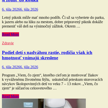
6. júla 2026
6. júla 2026
Letný piknik môže mať mnoho podôb. Či už sa vyberiete do parku,
k jazeru alebo na lúku za mestom, dobre pripravený piknik dokáže
premeniť váš deň na výnimočný zážitok. Okrem …
Read More
Zdravie
Podiel detí s nadváhou rastie, rodičia však ich
hmotnosť vnímajú skreslene
6. júla 2026
6. júla 2026
Program „Viem, čo zjem“, ktorého cieľom je motivovať žiakov
k vyváženému životnému štýlu, uskutočnil prieskum stravovacích
návykov školopovinných detí vo veku 7 – 13 rokov. „Viem, čo
zjem“ je súčasťou celosvetového …
Read More