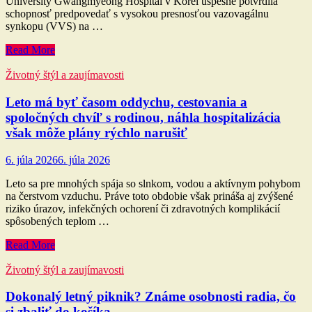
University Gwangmyeong Hospital v Kórei úspešne potvrdila
schopnosť predpovedať s vysokou presnosťou vazovagálnu
synkopu (VVS) na …
Read More
Životný štýl a zaujímavosti
Leto má byť časom oddychu, cestovania a
spoločných chvíľ s rodinou, náhla hospitalizácia
však môže plány rýchlo narušiť
6. júla 2026
6. júla 2026
Leto sa pre mnohých spája so slnkom, vodou a aktívnym pohybom
na čerstvom vzduchu. Práve toto obdobie však prináša aj zvýšené
riziko úrazov, infekčných ochorení či zdravotných komplikácií
spôsobených teplom …
Read More
Životný štýl a zaujímavosti
Dokonalý letný piknik? Známe osobnosti radia, čo
si zbaliť do košíka