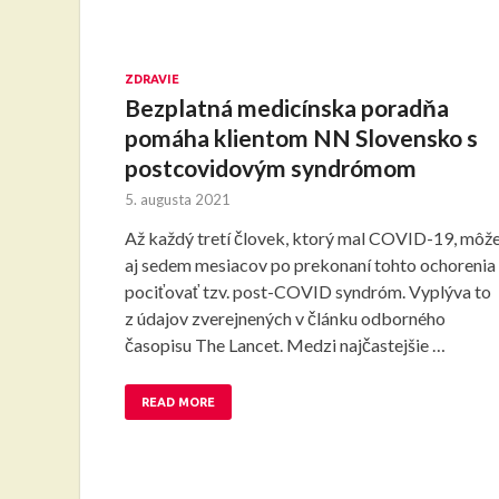
ZDRAVIE
Bezplatná medicínska poradňa
pomáha klientom NN Slovensko s
postcovidovým syndrómom
5. augusta 2021
Až každý tretí človek, ktorý mal COVID-19, môž
aj sedem mesiacov po prekonaní tohto ochorenia
pociťovať tzv. post-COVID syndróm. Vyplýva to
z údajov zverejnených v článku odborného
časopisu The Lancet. Medzi najčastejšie …
READ MORE