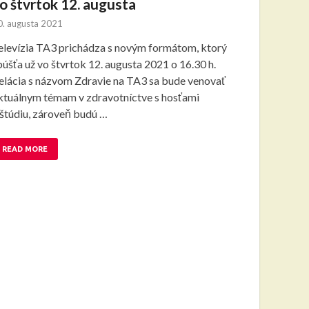
o štvrtok 12. augusta
0. augusta 2021
elevízia TA3 prichádza s novým formátom, ktorý
púšťa už vo štvrtok 12. augusta 2021 o 16.30 h.
elácia s názvom Zdravie na TA3 sa bude venovať
ktuálnym témam v zdravotníctve s hosťami
 štúdiu, zároveň budú …
READ MORE