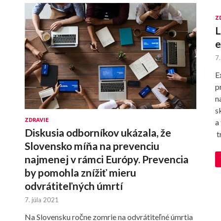
Z
L
e
7.
E
p
n
s
ZDRAVIE
a
Diskusia odborníkov ukázala, že
t
Slovensko míňa na prevenciu
najmenej v rámci Európy. Prevencia
by pomohla znížiť mieru
odvrátiteľných úmrtí
7. júla 2021
Na Slovensku ročne zomrie na odvrátiteľné úmrtia