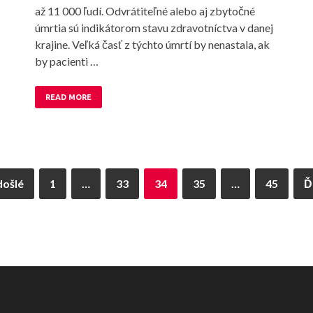
až 11 000 ľudí. Odvrátiteľné alebo aj zbytočné
úmrtia sú indikátorom stavu zdravotníctva v danej
krajine. Veľká časť z týchto úmrtí by nenastala, ak
by pacienti …
READ MORE
došlé
1
…
33
34
35
…
45
Ď