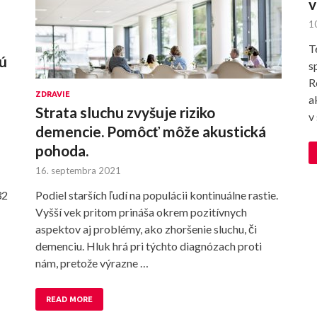
v
1
T
jú
s
R
ZDRAVIE
a
Strata sluchu zvyšuje riziko
v
demencie. Pomôcť môže akustická
pohoda.
16. septembra 2021
32
Podiel starších ľudí na populácii kontinuálne rastie.
Vyšší vek pritom prináša okrem pozitívnych
aspektov aj problémy, ako zhoršenie sluchu, či
demenciu. Hluk hrá pri týchto diagnózach proti
nám, pretože výrazne …
READ MORE