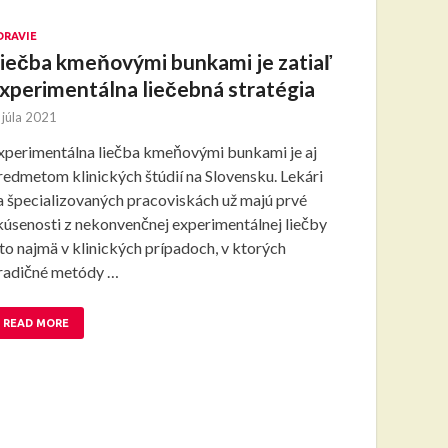
DRAVIE
iečba kmeňovými bunkami je zatiaľ
xperimentálna liečebná stratégia
 júla 2021
xperimentálna liečba kmeňovými bunkami je aj
redmetom klinických štúdií na Slovensku. Lekári
a špecializovaných pracoviskách už majú prvé
kúsenosti z nekonvenčnej experimentálnej liečby
 to najmä v klinických prípadoch, v ktorých
radičné metódy …
READ MORE