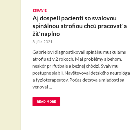
ZDRAVIE
Aj dospelí pacienti so svalovou
spinálnou atrofiou chcú pracovať a
žiť naplno
8. júla 2021
Gabrielovi diagnostikovali spinálnu muskulárnu
atrofiu už v 2 rokoch. Mal problémy s behom,
neskôr pri futbale a bežnej chôdzi. Svaly mu
postupne slabli. Navštevoval detského neurológa
a fyzioterapeutov. Počas detstva a mladosti sa
venoval …
READ MORE