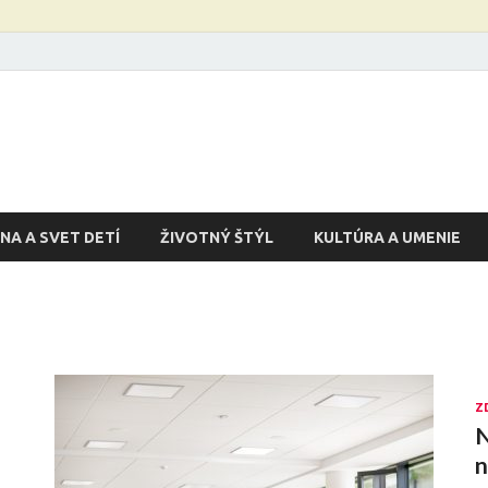
NA A SVET DETÍ
ŽIVOTNÝ ŠTÝL
KULTÚRA A UMENIE
Z
N
n