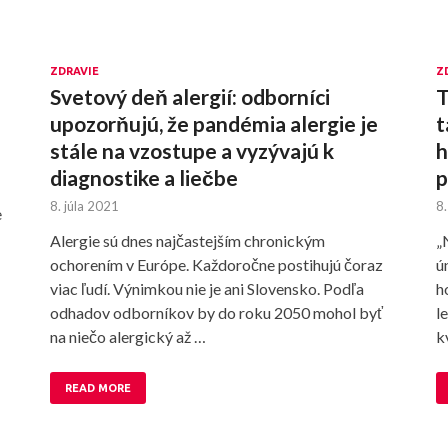
ZDRAVIE
Z
Svetový deň alergií: odborníci
T
upozorňujú, že pandémia alergie je
t
stále na vzostupe a vyzývajú k
h
diagnostike a liečbe
p
8. júla 2021
8.
e
Alergie sú dnes najčastejším chronickým
„
ochorením v Európe. Každoročne postihujú čoraz
ú
viac ľudí. Výnimkou nie je ani Slovensko. Podľa
h
odhadov odborníkov by do roku 2050 mohol byť
l
na niečo alergický až …
k
READ MORE