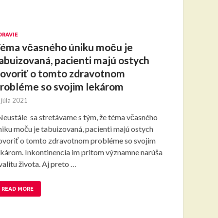
DRAVIE
éma včasného úniku moču je
abuizovaná, pacienti majú ostych
ovoriť o tomto zdravotnom
robléme so svojim lekárom
 júla 2021
Neustále sa stretávame s tým, že téma včasného
niku moču je tabuizovaná, pacienti majú ostych
ovoriť o tomto zdravotnom probléme so svojim
ekárom. Inkontinencia im pritom významne narúša
valitu života. Aj preto …
READ MORE