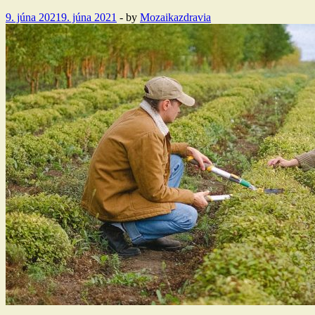
9. júna 2021
9. júna 2021
-
by
Mozaikazdravia