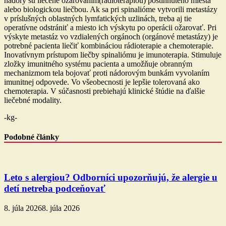
nádory sú liečené ožarovaním(rádioterapiou) postihnutého miesta
alebo biologickou liečbou. Ak sa pri spinalióme vytvorili metastázy
v príslušných oblastných lymfatických uzlinách, treba aj tie
operatívne odstrániť a miesto ich výskytu po operácii ožarovať. Pri
výskyte metastáz vo vzdialených orgánoch (orgánové metastázy) je
potrebné pacienta liečiť kombináciou rádioterapie a chemoterapie.
Inovatívnym prístupom liečby spinaliómu je imunoterapia. Stimuluje
zložky imunitného systému pacienta a umožňuje obranným
mechanizmom tela bojovať proti nádorovým bunkám vyvolaním
imunitnej odpovede. Vo všeobecnosti je lepšie tolerovaná ako
chemoterapia. V súčasnosti prebiehajú klinické štúdie na ďalšie
liečebné modality.
-kg-
Podobné články
Leto s alergiou? Odborníci upozorňujú, že alergie u
detí netreba podceňovať
8. júla 2026
8. júla 2026