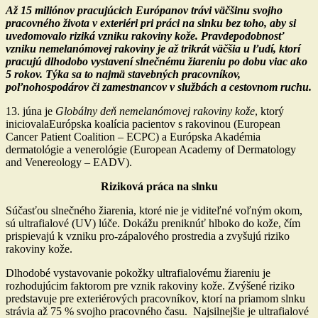
Až 15 miliónov pracujúcich Európanov trávi väčšinu svojho
pracovného života v exteriéri pri práci na slnku bez toho, aby si
uvedomovalo riziká vzniku rakoviny kože. Pravdepodobnosť
vzniku nemelanómovej rakoviny je až trikrát väčšia u ľudí, ktorí
pracujú dlhodobo vystavení slnečnému žiareniu po dobu viac ako
5 rokov. Týka sa to najmä stavebných pracovníkov,
poľnohospodárov či zamestnancov v službách a cestovnom ruchu.
13. júna je
Globálny deň nemelanómovej rakoviny kože
, ktorý
iniciovalaEurópska koalícia pacientov s rakovinou (European
Cancer Patient Coalition – ECPC) a Európska Akadémia
dermatológie a venerológie (European Academy of Dermatology
and Venereology – EADV).
Riziková práca na slnku
Súčasťou slnečného žiarenia, ktoré nie je viditeľné voľným okom,
sú ultrafialové (UV) lúče. Dokážu preniknúť hlboko do kože, čím
prispievajú k vzniku pro-zápalového prostredia a zvyšujú riziko
rakoviny kože.
Dlhodobé vystavovanie pokožky ultrafialovému žiareniu je
rozhodujúcim faktorom pre vznik rakoviny kože. Zvýšené riziko
predstavuje pre exteriérových pracovníkov, ktorí na priamom slnku
strávia až 75 % svojho pracovného času. Najsilnejšie je ultrafialové