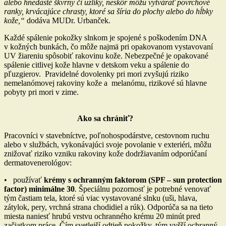
alebo hnedasté škvrny či uzlíky, neskôr môžu vytvárať povrchové
ranky, krvácajúce chrasty, ktoré sa šíria do plochy alebo do hĺbky
kože,“
dodáva MUDr. Urbanček.
Každé spálenie pokožky slnkom je spojené s poškodením DNA
v kožných bunkách, čo môže najmä pri opakovanom vystavovaní
UV žiareniu spôsobiť rakovinu kože. Nebezpečné je opakované
spálenie citlivej kože hlavne v detskom veku a spálenie do
pľuzgierov. Pravidelné dovolenky pri mori zvyšujú riziko
nemelanómovej rakoviny kože a melanómu, rizikové sú hlavne
pobyty pri mori v zime.
Ako sa chrániť?
Pracovníci v stavebníctve, poľnohospodárstve, cestovnom ruchu
alebo v službách, vykonávajúci svoje povolanie v exteriéri, môžu
znižovať riziko vzniku rakoviny kože dodržiavaním odporúčaní
dermatovenerológov:
• používať
krémy
s ochranným faktorom
(SPF – sun protection
factor) minimálne 30
.
Špeciálnu pozornosť je potrebné venovať
tým častiam tela, ktoré sú viac vystavované slnku (uši, hlava,
zátylok, pery, vrchná strana chodidiel a rúk). Odporúča sa na tieto
miesta naniesť hrubú vrstvu ochranného krému 20 minút pred
začiatkom práce. Čím svetlejší odtieň pokožky, tým vyšší ochranný