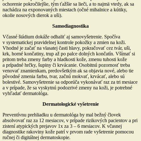
ochorenie pokročilejšie, tým ťažšie sa lieči, a to najmä vtedy, ak sa
nachádza na exponovaných miestach (očné mihalnice a kútiky,
okolie nosových dierok a uši).
Samodiagnostika
Včasné štádium dokáže odhaliť aj samovyšetrenie. Spočíva
v systematickej pravidelnej kontrole pokožky a zmien na koži.
Vhodné je začať na vlasatej časti hlavy, pokračovať cez tvár, uši,
krk, horné končatiny, trup až po palce dolných končatín. Všímať si
pritom treba zmeny farby a hladkosti kože, zmenu tuhosti kože
a prípadné hrčky, šupiny či krvácanie. Osobitnú pozornosť treba
venovať znamienkam, predovšetkým ak sa objavia nové, alebo tie
pôvodné zmenia farbu, tvar, začnú mokvať, krvácať, alebo sú
bolestivé. Samovyšetrenie sa odporúča vykonávať raz za tri mesiace
a v prípade, že sa vyskytnú podozrivé zmeny na koži, je potrebné
vyhľadať dermatológa.
Dermatologické vyšetrenie
Preventívnu prehliadku u dermatológa by mal bežný človek
absolvovať raz za 12 mesiacov, v prípade rizikových pacientov a pri
zistení atypických prejavov 1x za 3 – 6 mesiacov. K včasnej
diagnostike rakoviny kože patrí v prvom rade vyšetrenie pomocou
ručnej či digitálnej dermatoskopie
.