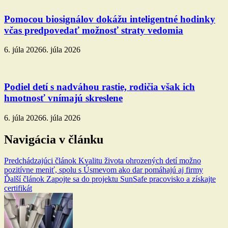
Pomocou biosignálov dokážu inteligentné hodinky
včas predpovedať možnosť straty vedomia
6. júla 2026
6. júla 2026
Podiel detí s nadváhou rastie, rodičia však ich
hmotnosť vnímajú skreslene
6. júla 2026
6. júla 2026
Navigácia v článku
Predchádzajúci článok
Kvalitu života ohrozených detí možno
pozitívne meniť, spolu s Úsmevom ako dar pomáhajú aj firmy
Ďalší článok
Zapojte sa do projektu SunSafe pracovisko a získajte
certifikát