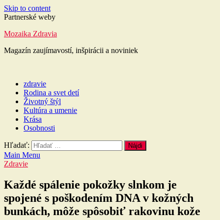
Skip to content
Partnerské weby
Mozaika Zdravia
Magazín zaujímavostí, inšpirácii a noviniek
zdravie
Rodina a svet detí
Životný štýl
Kultúra a umenie
Krása
Osobnosti
Hľadať:
Main Menu
Zdravie
Každé spálenie pokožky slnkom je
spojené s poškodením DNA v kožných
bunkách, môže spôsobiť rakovinu kože