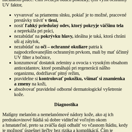
UV faktor,
vyvarovať sa priamemu slnku, pokiaľ je to možné, pracovné
prestávky tráviť
v tieni,
nosiť
ľahký priedušný odev, ktorý pokryje väčšinu tela
a neprekáža pri práci,
nezabúdať na
pokrývku hlavy,
ideálna je taká, ktorá chráni
uši aj zátylok,
nezabúdať na
oči –
ochranné okuliare
patria k
najpodceňovanejším ochranným prvkom, mali by mať účinný
UV filter a bočnice,
konzumovať dostatok zeleniny a ovocia s vysokým obsahom
antioxidantov, ktoré pomáhajú pri regenerácii nášho
organizmu, dodržiavať pitný režim,
pravidelne si
kontrolovať pokožku, všímať si znamienka
a zmeny
na koži,
absolvovať pravidelné odborné dermatologické vyšetrenie
kože.
Diagnostika
Malígny melanóm a nemelanómové nádory kože, ako aj ich
predrakovinové štádiá sú dobre viditeľné voľným okom
a hmatateľné, preto sa zväčša dajú odhaliť vo včasnom štádiu, kedy
je možnosť úspešnej liečby bez rizika a komplikácií. Čím je