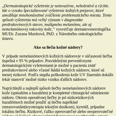
„
Dermatoskopické vyšetrenie je neinvazívne, nebolestivé a rýchle.
Ide o vysoko špecializované vyšetrenie kožných prejavov, ktoré
umožňuje mnohonásobné zväčšenie problematického miesta. Tento
spôsob vyšetrenia má veľký význam v diagnostike
predrakovinových stavov, malígneho melanómu, ale aj
nemelanómovej rakoviny kože,“
vysvetľuje dermatovenerologička
MUDr. Zuzana Murárová, PhD. z Národného onkologického
ústavu.
Ako sa liečia kožné nádory?
V prípade nemelanómových kožných nádorovje v súčasnosti liečba
úspešná v 95 % prípadov. Pravidelnými preventívnymi
dermatologickými vyšetreniami je možné u pacienta zistiť
predrakovinové alebo včasné štádiá kožných nádorov, ktoré sú
menej rizikové. Podľa stupňa poškodenia kože UV žiarením dokáže
lekár stanoviť možné riziko vzniku ďalších nádorov.
Najrýchlejší a najlepší spôsob liečby nemelanómových nádorov
kože (spinalióm a bazalióm) je kompletné chirurgické odstránenie
nádoru. Okrem operatívnej liečby je pri nízkorizikových
bazaliómoch možné použiť aj liečbu napríklad
zmrazovaním(kryoterapia tekutým dusíkom), kyretáž, prípadne
lokálnu liečbu. Rizikové, ťažko operovateľné alebo neoperovateľné