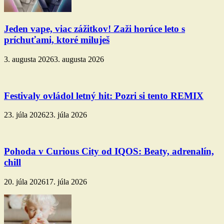
Jeden vape, viac zážitkov! Zaži horúce leto s
príchuťami, ktoré miluješ
3. augusta 2026
3. augusta 2026
Festivaly ovládol letný hit: Pozri si tento REMIX
23. júla 2026
23. júla 2026
Pohoda v Curious City od IQOS: Beaty, adrenalín,
chill
20. júla 2026
17. júla 2026