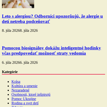
Leto s alergiou? Odborníci upozorňujú, že alergie u
detí netreba podceňovať
8. júla 2026
8. júla 2026
Pomocou biosignálov dokážu inteligentné hodinky
včas predpovedať možnosť straty vedomia
6. júla 2026
6. júla 2026
Kategórie
Krása
Kultúra a umenie
Nezaradené
Osobnosti, ktoré inšpirujú
Pomoc Ukrajine
Rodina a svet detí