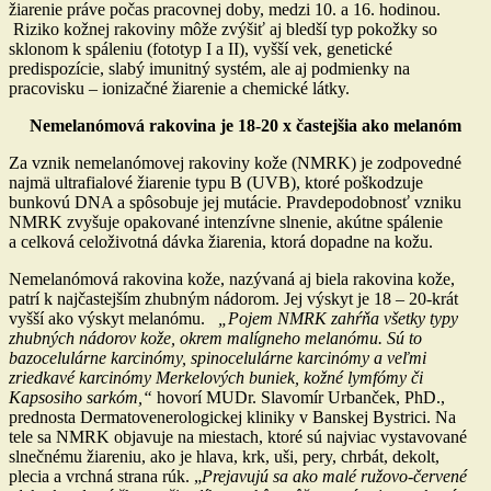
žiarenie práve počas pracovnej doby, medzi 10. a 16. hodinou.
Riziko kožnej rakoviny môže zvýšiť aj bledší typ pokožky so
sklonom k spáleniu (fototyp I a II), vyšší vek, genetické
predispozície, slabý imunitný systém, ale aj podmienky na
pracovisku – ionizačné žiarenie a chemické látky.
Nemelanómová rakovina je 18-20 x častejšia ako melanóm
Za vznik nemelanómovej rakoviny kože (NMRK) je zodpovedné
najmä ultrafialové žiarenie typu B (UVB), ktoré poškodzuje
bunkovú DNA a spôsobuje jej mutácie. Pravdepodobnosť vzniku
NMRK zvyšuje opakované intenzívne slnenie, akútne spálenie
a celková celoživotná dávka žiarenia, ktorá dopadne na kožu.
Nemelanómová rakovina kože, nazývaná aj biela rakovina kože,
patrí k najčastejším zhubným nádorom. Jej výskyt je 18 – 20-krát
vyšší ako výskyt melanómu.
„Pojem NMRK zahŕňa všetky typy
zhubných nádorov kože, okrem malígneho melanómu. Sú to
bazocelulárne karcinómy, spinocelulárne karcinómy a veľmi
zriedkavé karcinómy Merkelových buniek, kožné lymfómy či
Kapsosiho sarkóm,“
hovorí MUDr. Slavomír Urbanček, PhD.,
prednosta Dermatovenerologickej kliniky v Banskej Bystrici. Na
tele sa NMRK objavuje na miestach, ktoré sú najviac vystavované
slnečnému žiareniu, ako je hlava, krk, uši, pery, chrbát, dekolt,
plecia a vrchná strana rúk. „
Prejavujú sa ako malé ružovo-červené